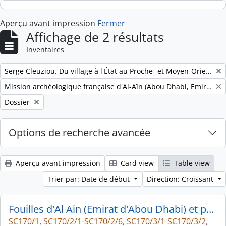
Skip to main content
Aperçu avant impression
Fermer
Affichage de 2 résultats
Inventaires
Remove filter:
Serge Cleuziou. Du village à l'État au Proche- et Moyen-Orient
Remove filter:
Mission archéologique française d'Al-Aïn (Abou Dhabi, Emirats arabes unis)
Remove filter:
Dossier
Options de recherche avancée
Aperçu avant impression
Card view
Table view
Trier par: Date de début
Direction: Croissant
Fouilles d'Al Ain (Emirat d'Abou Dhabi) et photographies post-fouilles
SC170/1, SC170/2/1-SC170/2/6, SC170/3/1-SC170/3/2,