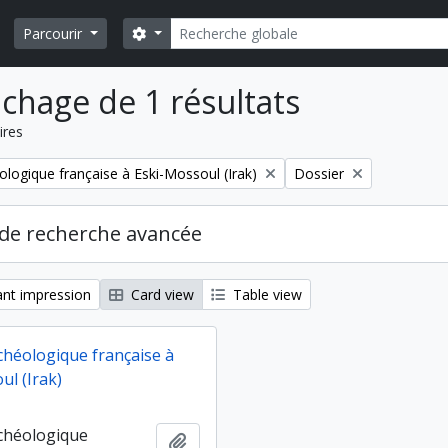
Rechercher
Search options
Parcourir
ichage de 1 résultats
ires
Remove filter:
ologique française à Eski-Mossoul (Irak)
Dossier
de recherche avancée
nt impression
Card view
Table view
chéologique française à
ul (Irak)
chéologique
Ajouter au presse-papier