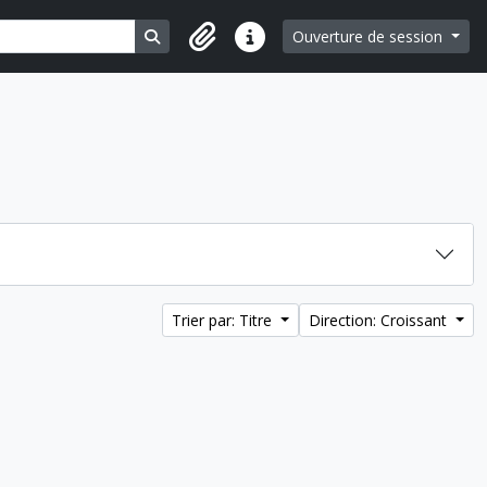
Search in browse page
Ouverture de session
Liens rapides
Trier par: Titre
Direction: Croissant