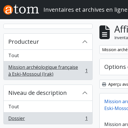
Skip to main content
Inventaires et archives en ligne
Aff
Inventa
Producteur
Remove filter:
Mission arché
Tout
Options 
Mission archéologique française
1
, 1 résultats
à Eski-Mossoul (Irak)
Aperçu ava
Niveau de description
Mission ar
Tout
Eski-Mosso
Dossier
1
, 1 résultats
Mission ar