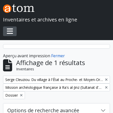
Skip to main content
Inventaires et archives en ligne
Toggle navigation
Aperçu avant impression
Fermer
Affichage de 1 résultats
Inventaires
Remove filter:
Serge Cleuziou. Du village à l'État au Proche- et Moyen-Orient
Remove filter:
Mission archéologique française à Ra's al-Jinz (Sultanat d'Oman)
Remove filter:
Dossier
Options de recherche avancée