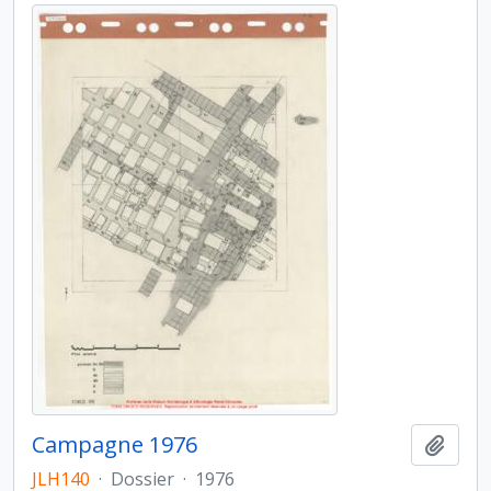
Campagne 1976
Ajout
JLH140
·
Dossier
·
1976