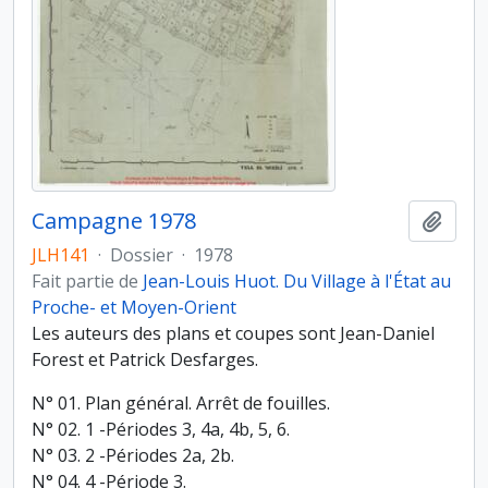
Campagne 1978
Ajout
JLH141
·
Dossier
·
1978
Fait partie de
Jean-Louis Huot. Du Village à l'État au
Proche- et Moyen-Orient
Les auteurs des plans et coupes sont Jean-Daniel
Forest et Patrick Desfarges.
N° 01. Plan général. Arrêt de fouilles.
N° 02. 1 -Périodes 3, 4a, 4b, 5, 6.
N° 03. 2 -Périodes 2a, 2b.
N° 04. 4 -Période 3.