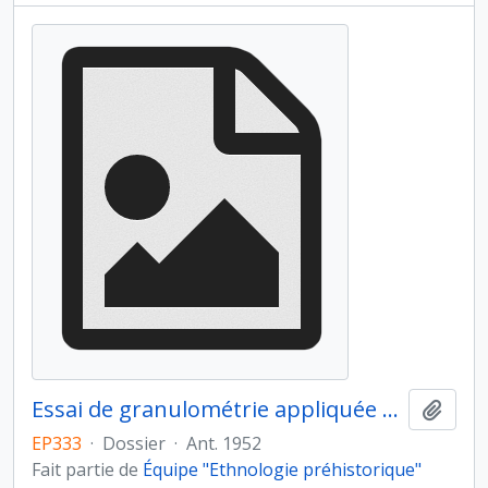
Essai de granulométrie appliquée aux gisements préhistoriques d’Arcy-sur-Cure
Ajout
EP333
·
Dossier
·
Ant. 1952
Fait partie de
Équipe "Ethnologie préhistorique"