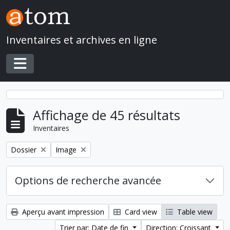
Skip to main content
Inventaires et archives en ligne
Toggle navigation
Affichage de 45 résultats
Inventaires
Remove filter:
Remove filter:
Dossier
Image
Options de recherche avancée
Aperçu avant impression
Card view
Table view
Trier par: Date de fin
Direction: Croissant