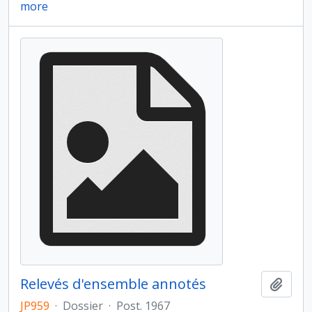
more
Relevés d'ensemble annotés
Ajout
JP959
·
Dossier
·
Post. 1967