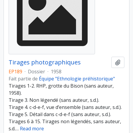
Tirages photographiques
Ajout
EP189
·
Dossier
·
1958
Fait partie de
Équipe "Ethnologie préhistorique"
Tirages 1-2. RHP, grotte du Bison (sans auteur,
1958).
Tirage 3. Non légendé (sans auteur, s.d.).
Tirage 4. c-d-e-f, vue d’ensemble (sans auteur, s.d.).
Tirage 5. Détail dans c-d-e-f (sans auteur, s.d.).
Tirages 6 à 15. Tirages non légendés, sans auteur,
s.d.
…
Read more