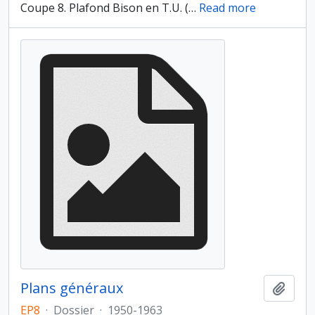
Coupe 8. Plafond Bison en T.U. (
…
Read more
Plans généraux
Ajout
EP8
·
Dossier
·
1950-1963