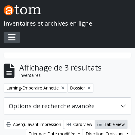
Skip to main content
Inventaires et archives en ligne
Toggle navigation
Affichage de 3 résultats
Inventaires
Remove filter:
Remove filter:
Laming-Emperaire Annette
Dossier
Options de recherche avancée
Aperçu avant impression
Card view
Table view
Trier par: Date modifiée
Direction: Croissant