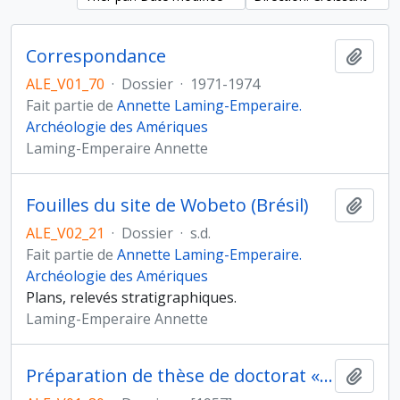
Correspondance
Ajout
ALE_V01_70
·
Dossier
·
1971-1974
Fait partie de
Annette Laming-Emperaire.
Archéologie des Amériques
Laming-Emperaire Annette
Fouilles du site de Wobeto (Brésil)
Ajout
ALE_V02_21
·
Dossier
·
s.d.
Fait partie de
Annette Laming-Emperaire.
Archéologie des Amériques
Plans, relevés stratigraphiques.
Laming-Emperaire Annette
Préparation de thèse de doctorat « La signification de l’art rupestre paléolithique. Méthode et applications », sous la direction d’André Leroi-Gourhan, Faculté des lettres, université de Paris
Ajout