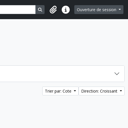
Search in browse page
Ouverture de session
Liens rapides
Trier par: Cote
Direction: Croissant