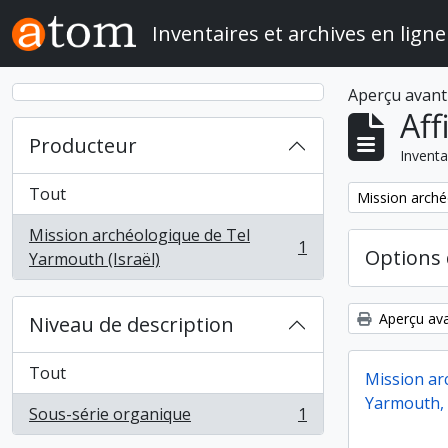
Skip to main content
Inventaires et archives en ligne
Aperçu avant
Aff
Producteur
Inventa
Tout
Remove filter:
Mission arché
Mission archéologique de Tel
1
Options 
, 1 résultats
Yarmouth (Israël)
Aperçu ava
Niveau de description
Tout
Mission ar
Yarmouth, 
Sous-série organique
1
, 1 résultats