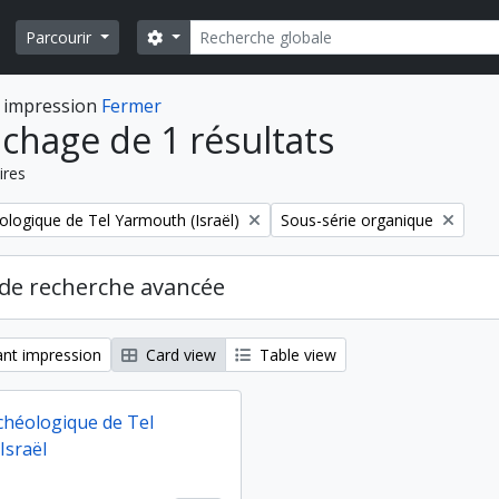
Rechercher
Search options
Parcourir
 impression
Fermer
ichage de 1 résultats
ires
Remove filter:
ologique de Tel Yarmouth (Israël)
Sous-série organique
de recherche avancée
nt impression
Card view
Table view
chéologique de Tel
Israël