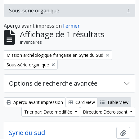
Sous-série organique
1
, 1 résultats
Aperçu avant impression
Fermer
Affichage de 1 résultats
Inventaires
Remove filter:
Mission archéologique française en Syrie du Sud
Remove filter:
Sous-série organique
Options de recherche avancée
Aperçu avant impression
Card view
Table view
Trier par: Date modifiée
Direction: Décroissant
Syrie du sud
Ajout