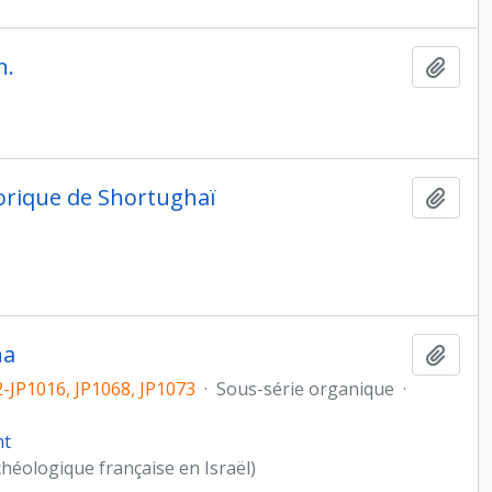
n.
Ajout
torique de Shortughaï
Ajout
ha
Ajout
2-JP1016, JP1068, JP1073
·
Sous-série organique
·
nt
héologique française en Israël)