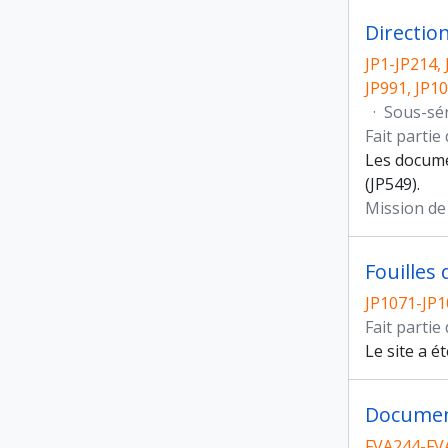
Directio
JP1-JP214, 
JP991, JP1
·
Sous-sé
Fait partie
Les docume
(JP549).
Mission de
Fouilles
JP1071-JP
Fait partie
Le site a é
Documen
FVA244-FV