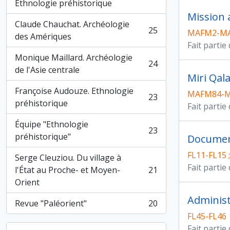
, 26 résultats
Ethnologie préhistorique
Mission 
Claude Chauchat. Archéologie
25
MAFM2-M
, 25 résultats
des Amériques
Fait partie
Monique Maillard. Archéologie
24
, 24 résultats
de l'Asie centrale
Miri Qal
Françoise Audouze. Ethnologie
MAFM84-M
23
, 23 résultats
préhistorique
Fait partie
Équipe "Ethnologie
23
, 23 résultats
préhistorique"
Documen
FL11-FL15 
Serge Cleuziou. Du village à
Fait partie
l'État au Proche- et Moyen-
21
, 21 résultats
Orient
Administ
Revue "Paléorient"
20
, 20 résultats
FL45-FL46
Fait partie