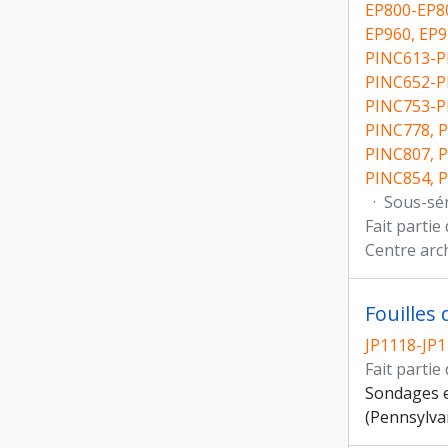
EP800-EP80
EP960, EP9
PINC613-P
PINC652-P
PINC753-P
PINC778, 
PINC807, 
PINC854, 
·
Sous-sé
Fait partie
Centre arc
Fouilles
JP1118-JP
Fait partie
Sondages e
(Pennsylva