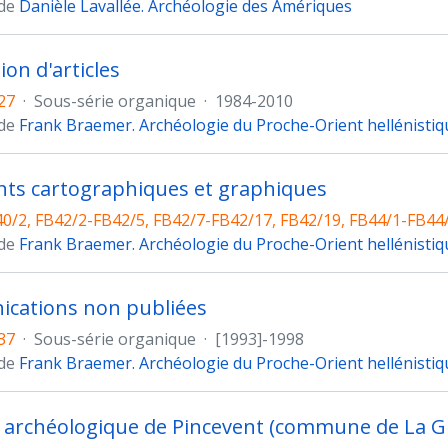
 de
Danièle Lavallée. Archéologie des Amériques
ion d'articles
27
·
Sous-série organique
·
1984-2010
 de
Frank Braemer. Archéologie du Proche-Orient hellénistiq
ts cartographiques et graphiques
0/2, FB42/2-FB42/5, FB42/7-FB42/17, FB42/19, FB44/1-FB44
 de
Frank Braemer. Archéologie du Proche-Orient hellénistiq
cations non publiées
37
·
Sous-série organique
·
[1993]-1998
 de
Frank Braemer. Archéologie du Proche-Orient hellénistiq
 archéologique de Pincevent (commune de La G