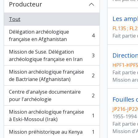
Producteur
Les amph
Tout
FL135 ; FL
Délégation archéologique
4
Fait partie
, 4 résultats
française en Afghanistan
Mission de Suse. Délégation
Directio
3
, 3 résultats
archéologique française en Iran
HPF1-HPF
Mission archéologique française
Fait partie
2
, 2 résultats
de Bactriane (Afghanistan)
Mission ar
Centre d'analyse documentaire
2
Fouilles
, 2 résultats
pour l'archéologie
JP216-JP220
Mission archéologique française
1
1955-1994
, 1 résultats
à Eski-Mossoul (Irak)
Fait partie
Mission d'
Mission préhistorique au Kenya
1
, 1 résultats