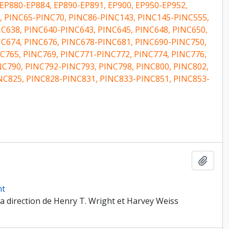
EP880-EP884, EP890-EP891, EP900, EP950-EP952,
0, PINC65-PINC70, PINC86-PINC143, PINC145-PINC555,
C638, PINC640-PINC643, PINC645, PINC648, PINC650,
C674, PINC676, PINC678-PINC681, PINC690-PINC750,
765, PINC769, PINC771-PINC772, PINC774, PINC776,
NC790, PINC792-PINC793, PINC798, PINC800, PINC802,
INC825, PINC828-PINC831, PINC833-PINC851, PINC853-
Ajout
nt
a direction de Henry T. Wright et Harvey Weiss