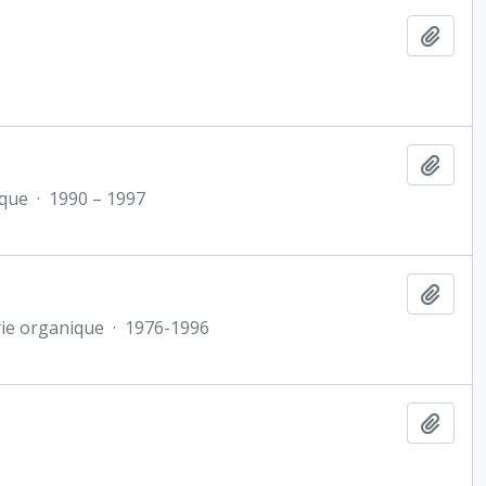
Ajout
Ajout
ique
·
1990 – 1997
Ajout
ie organique
·
1976-1996
Ajout