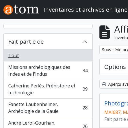
Skip to main content
Inventaires et archives en ligne
Aff
Inventa
Fait partie de
Remove filter:
Sous-série or
Tout
Options 
Missions archéologiques des
34
, 34 résultats
Indes et de l'Indus
Aperçu ava
Catherine Perlès. Préhistoire et
29
, 29 résultats
technologie
Photogr
Fanette Laubenheimer.
28
, 28 résultats
Archéologie de la Gaule
MAI687, M
Fait partie
André Leroi-Gourhan.
26