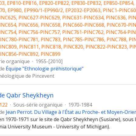
3, EP810-EP816, EP820-EP822, EP830-EP832, EP850-EP854, 
70, EP980, EP990/1-EP990/2, EP2032-EP2063, PINC1-PINC6
INC625, PINC627-PINC629, PINC631-PINC634, PINC636, PIN
INC654, PINC656, PINC658, PINC660-PINC668, PINC670-PIN
INC754, PINC756-PINC757, PINC761-PINC762, PINC764-PINC
PINC780-PINC781, PINC783, PINC785-PINC786, PINC788, PI
PINC809, PINC811, PINC818, PINC820, PINC822-PINC823, P
PINC856-PINC892, PINC899
rie organique
·
1955-[2010]
 de
Équipe "Ethnologie préhistorique"
héologique de Pincevent
 de Qabr Sheykheyn
1122
·
Sous-série organique
·
1970-1984
 de
Jean Perrot. Du Village à l'État au Proche- et Moyen-Orie
n 1970-1971 sur le site de Qabr Sheykheyn (Susiane), sous l
nia University Museum - University of Michigan).