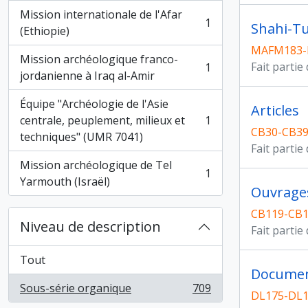
Mission internationale de l'Afar
1
Shahi-Tu
, 1 résultats
(Ethiopie)
MAFM183
Mission archéologique franco-
Fait partie
1
, 1 résultats
jordanienne à Iraq al-Amir
Équipe "Archéologie de l'Asie
Articles
centrale, peuplement, milieux et
1
, 1 résultats
CB30-CB39
techniques" (UMR 7041)
Fait partie
Mission archéologique de Tel
1
, 1 résultats
Yarmouth (Israël)
Ouvrage
CB119-CB1
Niveau de description
Fait partie
Tout
Documen
Sous-série organique
709
, 709 résultats
DL175-DL1