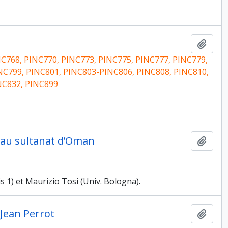
Ajout
C768, PINC770, PINC773, PINC775, PINC777, PINC779,
NC799, PINC801, PINC803-PINC806, PINC808, PINC810,
NC832, PINC899
 au sultanat d’Oman
Ajout
 1) et Maurizio Tosi (Univ. Bologna).
 Jean Perrot
Ajout