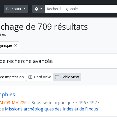
Rechercher
Search options
Parcourir
ichage de 709 résultats
ires
ganique
de recherche avancée
nt impression
Card view
Table view
aphies
AI703-MAI726
·
Sous-série organique
·
1967-1977
 de
Missions archéologiques des Indes et de l'Indus