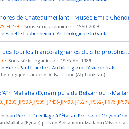
ores de Chateaumeillant.- Musée Émile Chéno
229-FL239
·
Sous-série organique
·
1990-2009
 de
Fanette Laubenheimer. Archéologie de la Gaule
n des fouilles franco-afghanes du site protohis
59
·
Sous-série organique
·
1976-Ant.1989
 de
Henri-Paul Francfort. Archéologie de l'Asie centrale
chéologique française de Bactriane (Afghanistan)
 d'Aïn Mallaha (Eynan) puis de Beisamoun-Malla
, JP290, JP398-JP399, JP496-JP498, JP527, JP552-JP676, JP99
 de
Jean Perrot. Du Village à l'État au Proche- et Moyen-Orie
Aïn Mallaha (Eynan) puis de Beisamoun-Mallaha (Mission arc