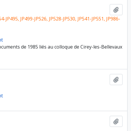
Ajout
54-JP495, JP499-JP526, JP528-JP530, JP541-JP551, JP986-
nt
cuments de 1985 liés au colloque de Cirey-les-Bellevaux
Ajout
nt
Ajout