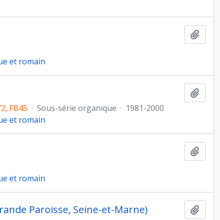
Ajout
ue et romain
Ajout
/2, FB45
·
Sous-série organique
·
1981-2000
ue et romain
Ajout
ue et romain
rande Paroisse, Seine-et-Marne)
Ajout