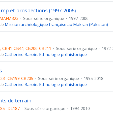
mp et prospections (1997-2006)
-MAFM323
·
Sous-série organique
·
1997-2006
 de
Mission archéologique française au Makran (Pakistan)
, CB41-CB44, CB206-CB211
·
Sous-série organique
·
1972-
 de
Catherine Baroin. Ethnologie préhistorique
s
23 ; CB199-CB205
·
Sous-série organique
·
1995-2018
 de
Catherine Baroin. Ethnologie préhistorique
ts de terrain
85 ; DL187
·
Sous-série organique
·
1994-2010