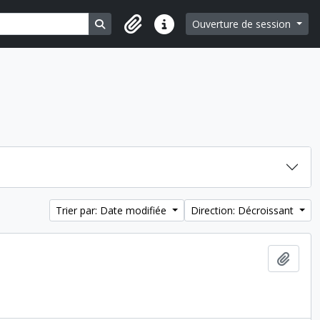
Search in browse page
Ouverture de session
Liens rapides
Trier par: Date modifiée
Direction: Décroissant
Ajout