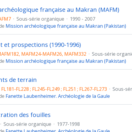
archéologique française au Makran (MAFM)
AFM7
·
Sous-série organique
·
1990 - 2007
 de
Mission archéologique française au Makran (Pakistan)
at et prospections (1990-1996)
AFM182, MAFM24-MAFM26, MAFM332
·
Sous-série organ
 de
Mission archéologique française au Makran (Pakistan)
ts de terrain
; FL181-FL228 ; FL245-FL249 ; FL251 ; FL267-FL273
·
Sous-sér
 de
Fanette Laubenheimer. Archéologie de la Gaule
ration des fouilles
·
Sous-série organique
·
1977-1998
 de
Fanette Laubenheimer. Archéologie de la Gaule