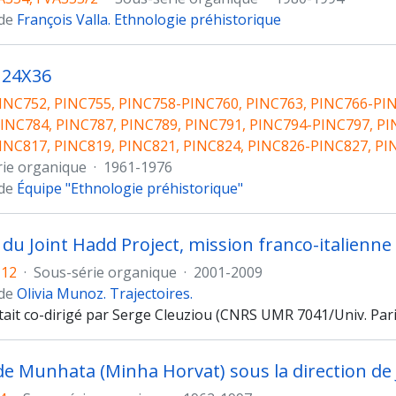
 de
François Valla. Ethnologie préhistorique
 24X36
INC752, PINC755, PINC758-PINC760, PINC763, PINC766-PIN
INC784, PINC787, PINC789, PINC791, PINC794-PINC797, PI
INC817, PINC819, PINC821, PINC824, PINC826-PINC827, PI
rie organique
·
1961-1976
 de
Équipe "Ethnologie préhistorique"
u Joint Hadd Project, mission franco-italienne
-12
·
Sous-série organique
·
2001-2009
 de
Olivia Munoz. Trajectoires.
tait co-dirigé par Serge Cleuziou (CNRS UMR 7041/Univ. Paris
 de Munhata (Minha Horvat) sous la direction de