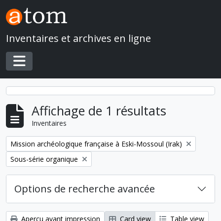
Skip to main content
Inventaires et archives en ligne
Toggle navigation
Affichage de 1 résultats
Inventaires
Remove filter:
Mission archéologique française à Eski-Mossoul (Irak)
Remove filter:
Sous-série organique
Options de recherche avancée
Aperçu avant impression
Card view
Table view