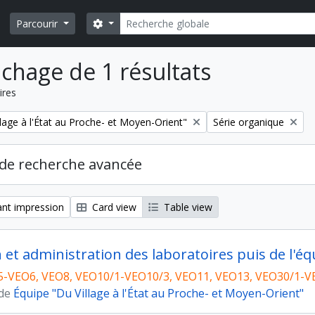
Rechercher
Search options
Parcourir
ichage de 1 résultats
ires
Remove filter:
lage à l'État au Proche- et Moyen-Orient"
Série organique
de recherche avancée
nt impression
Card view
Table view
n et administration des laboratoires puis de l'éq
5-VEO6, VEO8, VEO10/1-VEO10/3, VEO11, VEO13, VEO30/1-V
 de
Équipe "Du Village à l'État au Proche- et Moyen-Orient"