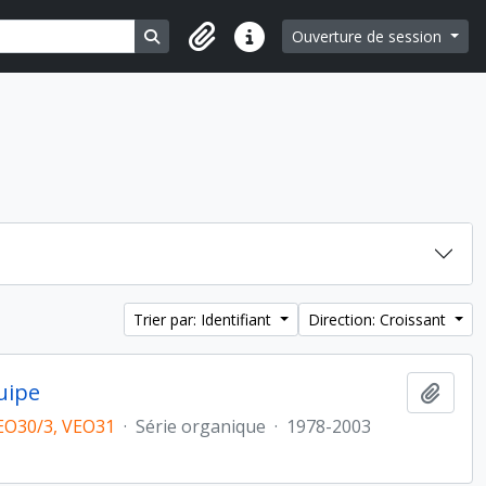
Search in browse page
Ouverture de session
Liens rapides
Trier par: Identifiant
Direction: Croissant
uipe
Ajout
EO30/3, VEO31
·
Série organique
·
1978-2003