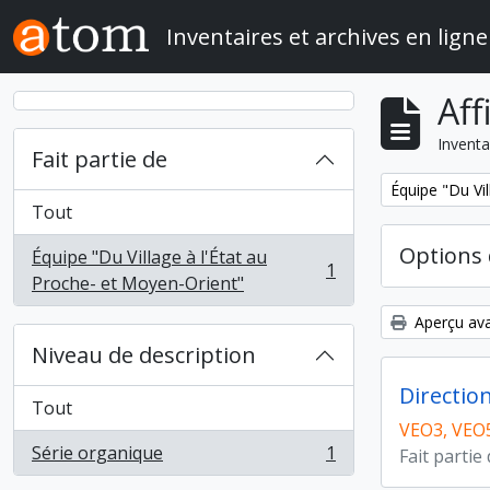
Skip to main content
Inventaires et archives en ligne
Aff
Inventa
Fait partie de
Remove filter:
Équipe "Du Vil
Tout
Options 
Équipe "Du Village à l'État au
1
, 1 résultats
Proche- et Moyen-Orient"
Aperçu ava
Niveau de description
Directio
Tout
VEO3, VEO
Série organique
1
Fait partie
, 1 résultats