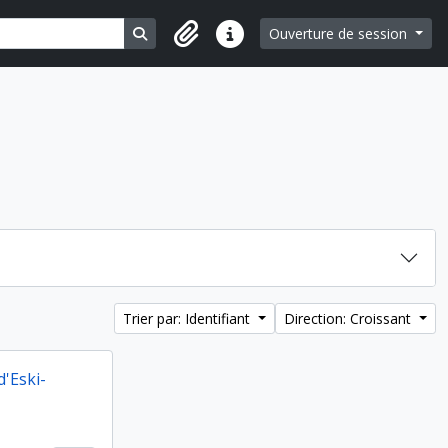
Search in browse page
Ouverture de session
Liens rapides
Trier par: Identifiant
Direction: Croissant
d'Eski-