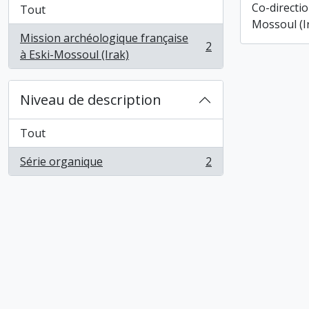
Co-directio
Tout
Mossoul (I
Mission archéologique française
2
, 2 résultats
à Eski-Mossoul (Irak)
Niveau de description
Tout
Série organique
2
, 2 résultats