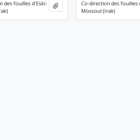
n des fouilles d'Eski-
Co-direction des fouilles 
Ajouter au presse-papier
rak)
Mossoul (Irak)