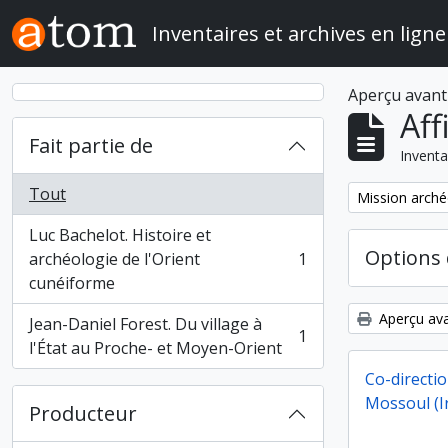
Skip to main content
Inventaires et archives en ligne
Aperçu avant
Aff
Fait partie de
Inventa
Tout
Remove filter:
Mission arché
Luc Bachelot. Histoire et
Options 
archéologie de l'Orient
1
, 1 résultats
cunéiforme
Aperçu ava
Jean-Daniel Forest. Du village à
1
, 1 résultats
l'État au Proche- et Moyen-Orient
Co-directio
Mossoul (I
Producteur