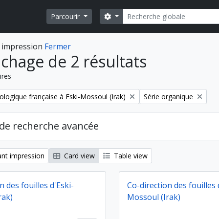
Rechercher
Search options
Parcourir
 impression
Fermer
ichage de 2 résultats
ires
Remove filter:
ologique française à Eski-Mossoul (Irak)
Série organique
de recherche avancée
nt impression
Card view
Table view
n des fouilles d'Eski-
Co-direction des fouilles 
rak)
Mossoul (Irak)