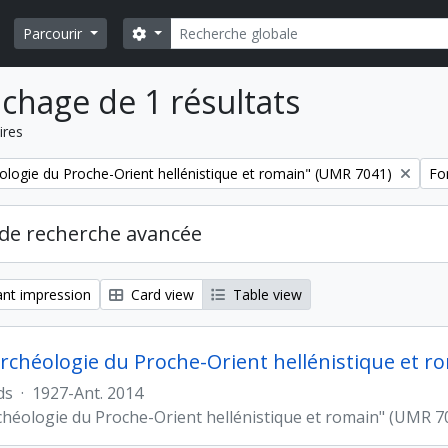
Rechercher
Search options
Parcourir
ichage de 1 résultats
ires
Rem
ologie du Proche-Orient hellénistique et romain" (UMR 7041)
Fo
de recherche avancée
nt impression
Card view
Table view
rchéologie du Proche-Orient hellénistique et r
ds
·
1927-Ant. 2014
chéologie du Proche-Orient hellénistique et romain" (UMR 7