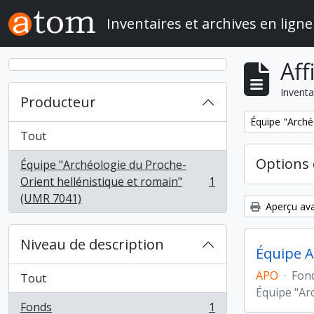
Skip to main content
Inventaires et archives en ligne
Aff
Inventa
Producteur
Remove filter:
Équipe "Arché
Tout
Options 
Équipe "Archéologie du Proche-
Orient hellénistique et romain"
1
, 1 résultats
(UMR 7041)
Aperçu ava
Niveau de description
Équipe A
APO
·
Fon
Tout
Équipe "Ar
Fonds
1