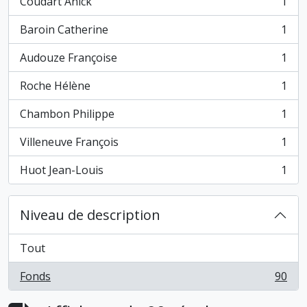
Coudart Anick
1
, 1 résultats
Baroin Catherine
1
, 1 résultats
Audouze Françoise
1
, 1 résultats
Roche Hélène
1
, 1 résultats
Chambon Philippe
1
, 1 résultats
Villeneuve François
1
, 1 résultats
Huot Jean-Louis
1
, 1 résultats
Niveau de description
Tout
Fonds
90
, 90 résultats