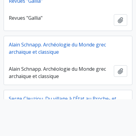
Revues "Gallia"
Revues "Gallia"
Ajout
Alain Schnapp. Archéologie du Monde grec
archaïque et classique
Alain Schnapp. Archéologie du Monde grec
Ajout
archaïque et classique
Serge Cleuziou. Du village à l'État au Proche- et
Moyen-Orient
Serge Cleuziou. Du village à l'État au Proche-
Ajout
et Moyen-Orient