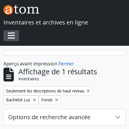
Skip to main content
Inventaires et archives en ligne
Toggle navigation
Aperçu avant impression
Fermer
Affichage de 1 résultats
Inventaires
Remove filter:
Seulement les descriptions de haut niveau
Remove filter:
Remove filter:
Bachelot Luc
Fonds
Options de recherche avancée