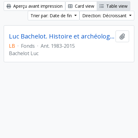
Aperçu avant impression
Card view
Table view
Trier par: Date de fin
Direction: Décroissant
Luc Bachelot. Histoire et archéologie de l'Orient cunéiforme
Ajout
LB
·
Fonds
·
Ant. 1983-2015
Bachelot Luc