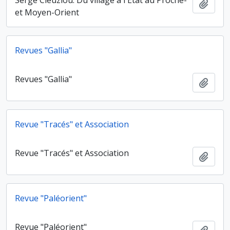
Serge Cleuziou. Du village à l'État au Proche-
Ajout
et Moyen-Orient
Revues "Gallia"
Revues "Gallia"
Ajout
Revue "Tracés" et Association
Revue "Tracés" et Association
Ajout
Revue "Paléorient"
Revue "Paléorient"