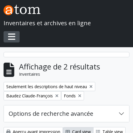
Skip to main content
Inventaires et archives en ligne
Toggle navigation
Affichage de 2 résultats
Inventaires
Remove filter:
Seulement les descriptions de haut niveau
Remove filter:
Remove filter:
Baudez Claude-François
Fonds
Options de recherche avancée
Aperçu avant impression
Card view
Table view