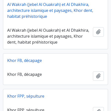
Al Wakrah (Jebel Al Ouakrah) et Al Dhakhira,
architecture islamique et paysages, Khor dent,
habitat préhistorique
Al Wakrah (Jebel Al Ouakrah) et Al Dhakhira,
Ajout
architecture islamique et paysages, Khor
dent, habitat préhistorique
Khor FB, décapage
Khor FB, décapage
Ajout
Khor FPP, sépulture
Khor FPP, sépulture