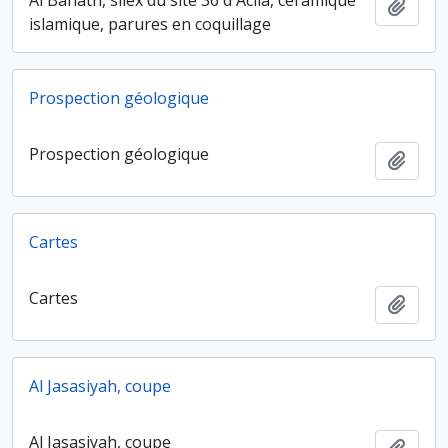
Ajout
islamique, parures en coquillage
Prospection géologique
Prospection géologique
Ajout
Cartes
Cartes
Ajout
Al Jasasiyah, coupe
Al Jasasiyah, coupe
Ajout