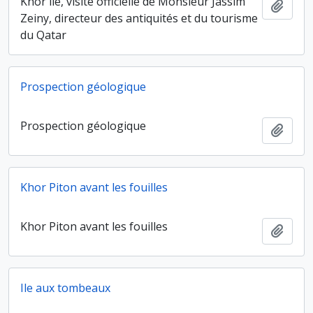
Khor île, visite officielle de Monsieur Jassim
Ajout
Zeiny, directeur des antiquités et du tourisme
du Qatar
Prospection géologique
Prospection géologique
Ajout
Khor Piton avant les fouilles
Khor Piton avant les fouilles
Ajout
Ile aux tombeaux