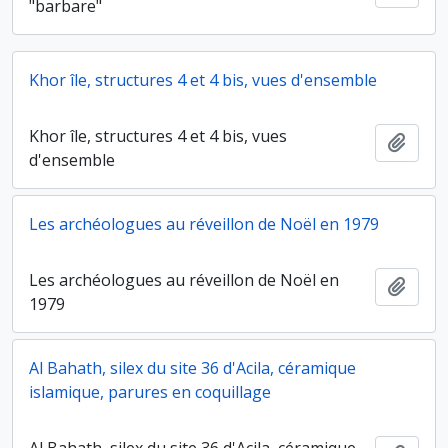
"barbare"
Khor île, structures 4 et 4 bis, vues d'ensemble
Khor île, structures 4 et 4 bis, vues
Ajout
d'ensemble
Les archéologues au réveillon de Noël en 1979
Les archéologues au réveillon de Noël en
Ajout
1979
Al Bahath, silex du site 36 d'Acila, céramique
islamique, parures en coquillage
Al Bahath, silex du site 36 d'Acila, céramique