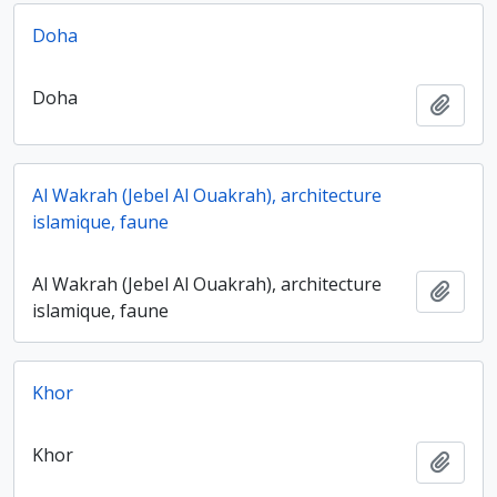
Doha
Doha
Ajout
Al Wakrah (Jebel Al Ouakrah), architecture
islamique, faune
Al Wakrah (Jebel Al Ouakrah), architecture
Ajout
islamique, faune
Khor
Khor
Ajout