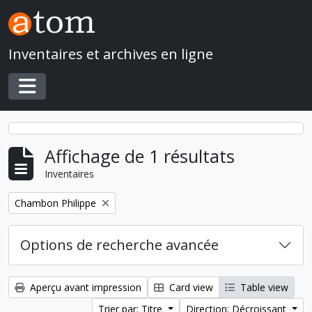
Skip to main content
Inventaires et archives en ligne
Toggle navigation
Affichage de 1 résultats
Inventaires
Remove filter:
Chambon Philippe
Options de recherche avancée
Aperçu avant impression
Card view
Table view
Trier par: Titre
Direction: Décroissant