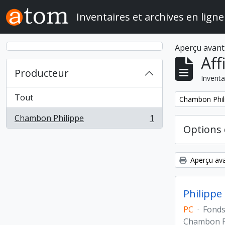
Skip to main content
Inventaires et archives en ligne
Aperçu avant
Aff
Producteur
Inventa
Tout
Remove filter:
Chambon Phil
Chambon Philippe
1
, 1 résultats
Options 
Aperçu ava
Philippe
PC
·
Fond
Chambon P