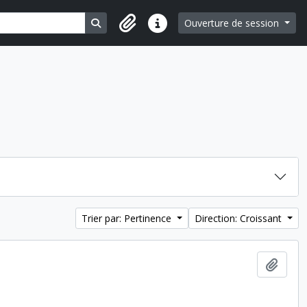
Search in browse page
Ouverture de session
Liens rapides
Trier par: Pertinence
Direction: Croissant
Ajout