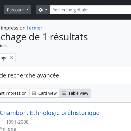
Rechercher
Search options
Parcourir
 impression
Fermer
ichage de 1 résultats
ires
ippe
de recherche avancée
nt impression
Card view
Table view
 Chambon. Ethnologie préhistorique
s
·
1991-2008
hilippe