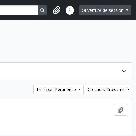
Search in browse page
Ouverture de session
Liens rapides
Trier par: Pertinence
Direction: Croissant
Ajout