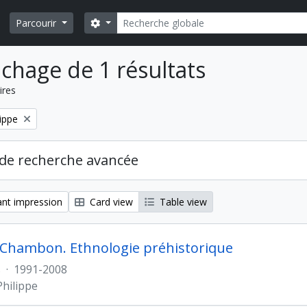
Rechercher
Search options
Parcourir
ichage de 1 résultats
ires
ippe
de recherche avancée
nt impression
Card view
Table view
 Chambon. Ethnologie préhistorique
s
·
1991-2008
hilippe