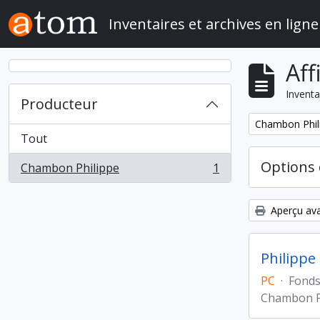
Skip to main content
Inventaires et archives en ligne
Aff
Inventa
Producteur
Remove filter:
Chambon Phil
Tout
Options 
Chambon Philippe
1
, 1 résultats
Aperçu ava
Philippe
PC
·
Fond
Chambon P