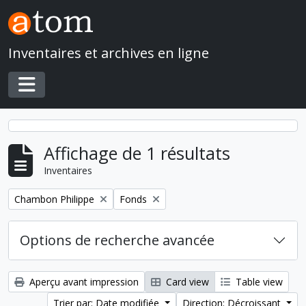
Skip to main content
Inventaires et archives en ligne
Toggle navigation
Affichage de 1 résultats
Inventaires
Remove filter:
Remove filter:
Chambon Philippe
Fonds
Options de recherche avancée
Aperçu avant impression
Card view
Table view
Trier par: Date modifiée
Direction: Décroissant