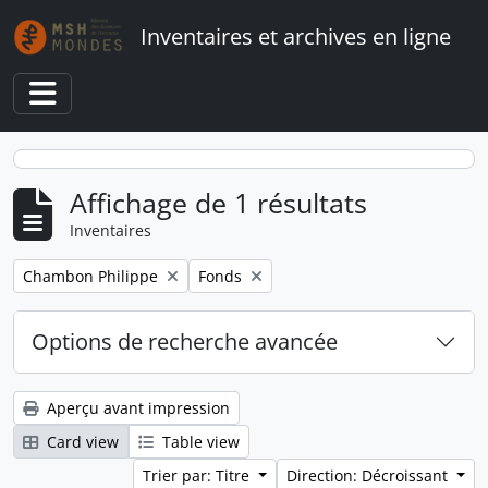
Skip to main content
Inventaires et archives en ligne
Toggle navigation
Affichage de 1 résultats
Inventaires
Remove filter:
Remove filter:
Chambon Philippe
Fonds
Options de recherche avancée
Aperçu avant impression
Card view
Table view
Trier par: Titre
Direction: Décroissant