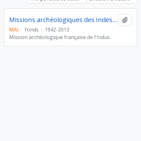
Missions archéologiques des Indes et de l'Indus
Ajout
MAI
·
Fonds
·
1942-2013
Mission archéologique française de l'Indus