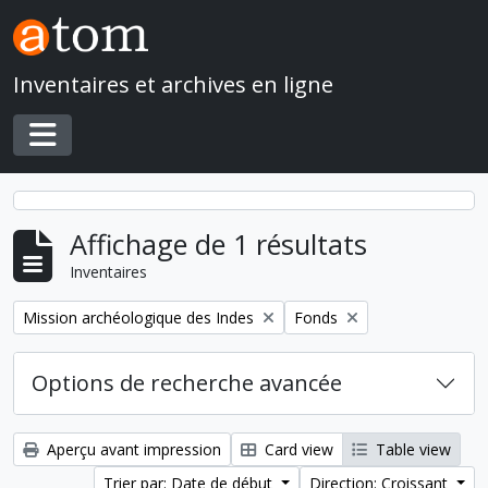
Skip to main content
Inventaires et archives en ligne
Toggle navigation
Affichage de 1 résultats
Inventaires
Remove filter:
Remove filter:
Mission archéologique des Indes
Fonds
Options de recherche avancée
Aperçu avant impression
Card view
Table view
Trier par: Date de début
Direction: Croissant