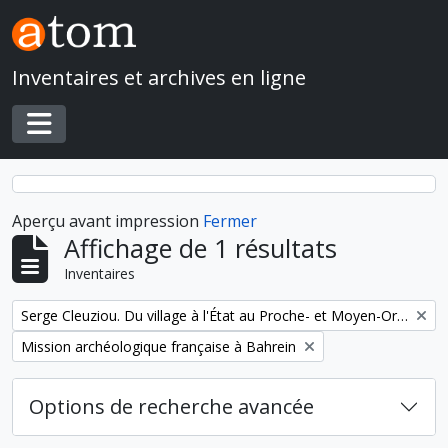
Skip to main content
Inventaires et archives en ligne
Toggle navigation
Aperçu avant impression
Fermer
Affichage de 1 résultats
Inventaires
Remove filter:
Serge Cleuziou. Du village à l'État au Proche- et Moyen-Orient
Remove filter:
Mission archéologique française à Bahrein
Options de recherche avancée