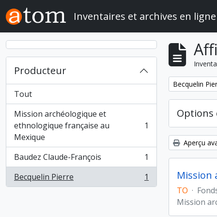
Skip to main content
Inventaires et archives en ligne
Aff
Inventa
Producteur
Remove filter:
Becquelin Pie
Tout
Options 
Mission archéologique et
ethnologique française au
1
, 1 résultats
Mexique
Aperçu ava
Baudez Claude-François
1
, 1 résultats
Mission 
Becquelin Pierre
1
, 1 résultats
TO
·
Fond
Mission ar