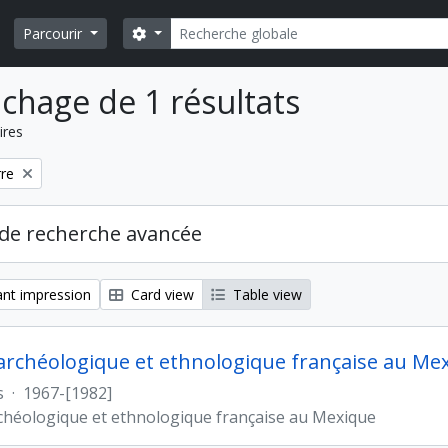
Rechercher
Search options
Parcourir
ichage de 1 résultats
ires
rre
de recherche avancée
nt impression
Card view
Table view
archéologique et ethnologique française au Me
s
·
1967-[1982]
chéologique et ethnologique française au Mexique