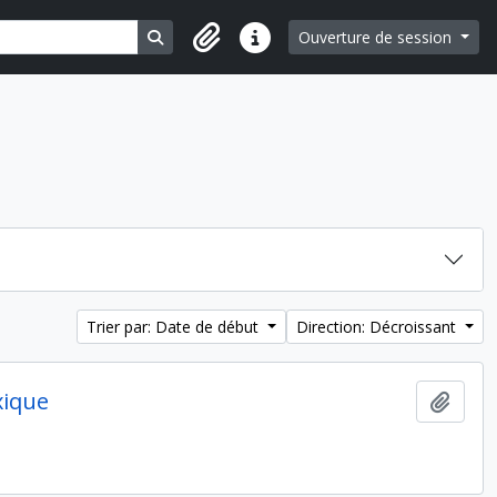
Search in browse page
Ouverture de session
Liens rapides
Trier par: Date de début
Direction: Décroissant
xique
Ajout