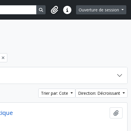
Search in browse page
Ouverture de session
Liens rapides
Trier par: Cote
Direction: Décroissant
xique
Ajout