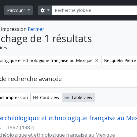
Rechercher
Search options
Parcourir
 impression
Fermer
ichage de 1 résultats
ires
Remove filter:
ologique et ethnologique française au Mexique
Becquelin Pierre
de recherche avancée
nt impression
Card view
Table view
archéologique et ethnologique française au Me
s
·
1967-[1982]
chéologique et ethnologique française au Mexique