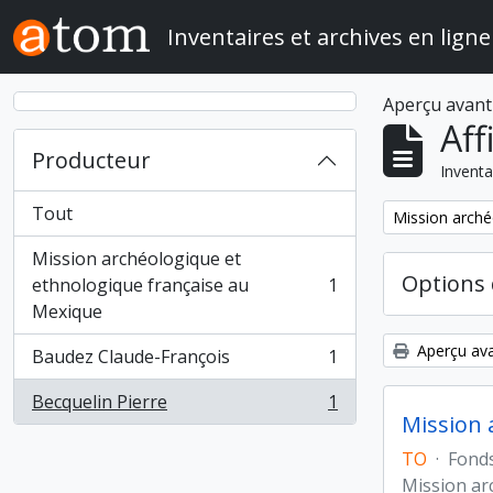
Skip to main content
Inventaires et archives en ligne
Aperçu avant
Aff
Producteur
Inventa
Tout
Remove filter:
Mission arché
Mission archéologique et
Options 
ethnologique française au
1
, 1 résultats
Mexique
Aperçu ava
Baudez Claude-François
1
, 1 résultats
Becquelin Pierre
1
, 1 résultats
Mission 
TO
·
Fond
Mission ar