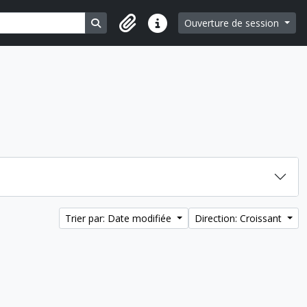
Search in browse page
Ouverture de session
Liens rapides
Trier par: Date modifiée
Direction: Croissant