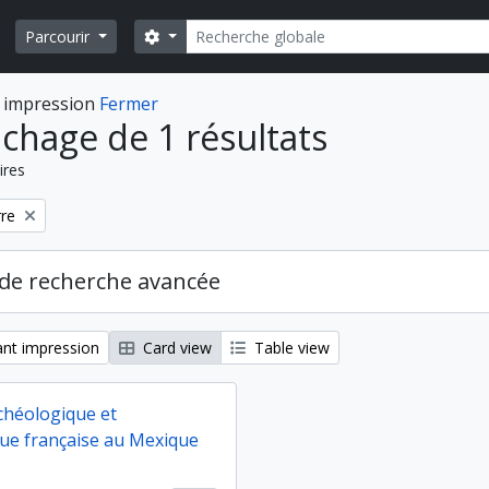
Rechercher
Search options
Parcourir
 impression
Fermer
ichage de 1 résultats
ires
rre
de recherche avancée
nt impression
Card view
Table view
chéologique et
ue française au Mexique