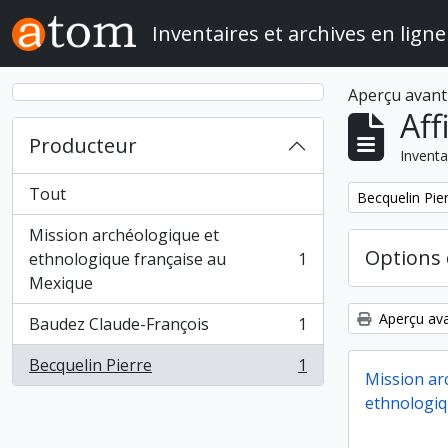
Skip to main content
Inventaires et archives en ligne
Aperçu avant
Aff
Producteur
Inventa
Tout
Remove filter:
Becquelin Pie
Mission archéologique et
Options 
ethnologique française au
1
, 1 résultats
Mexique
Aperçu ava
Baudez Claude-François
1
, 1 résultats
Becquelin Pierre
1
, 1 résultats
Mission ar
ethnologiq