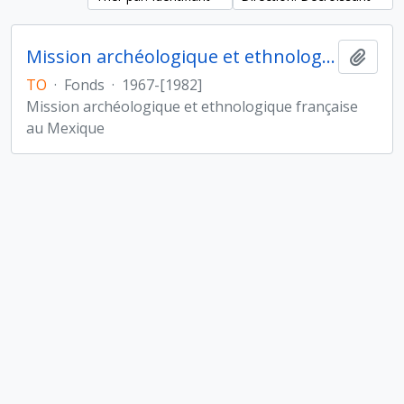
Mission archéologique et ethnologique française au Mexique
Ajout
TO
·
Fonds
·
1967-[1982]
Mission archéologique et ethnologique française
au Mexique