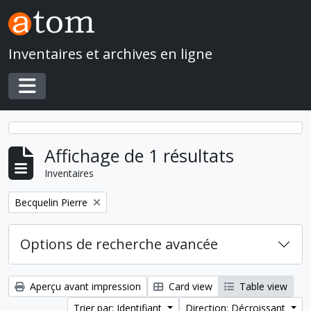
Skip to main content
Inventaires et archives en ligne
Toggle navigation
Affichage de 1 résultats
Inventaires
Remove filter:
Becquelin Pierre
Options de recherche avancée
Aperçu avant impression
Card view
Table view
Trier par: Identifiant
Direction: Décroissant