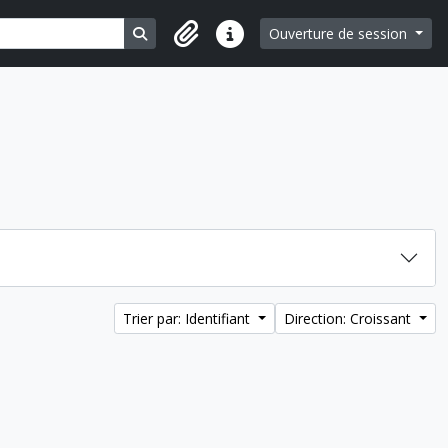
Search in browse page
Ouverture de session
Liens rapides
Trier par: Identifiant
Direction: Croissant