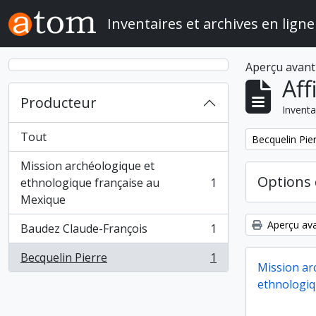
Skip to main content
Inventaires et archives en ligne
Aperçu avant
Aff
Producteur
Inventa
Tout
Remove filter:
Becquelin Pie
Mission archéologique et
Options 
ethnologique française au
1
, 1 résultats
Mexique
Aperçu ava
Baudez Claude-François
1
, 1 résultats
Becquelin Pierre
1
, 1 résultats
Mission ar
ethnologiq