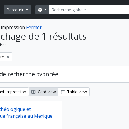
Rechercher
Search options
Parcourir
 impression
Fermer
ichage de 1 résultats
ires
rre
de recherche avancée
nt impression
Card view
Table view
chéologique et
ue française au Mexique