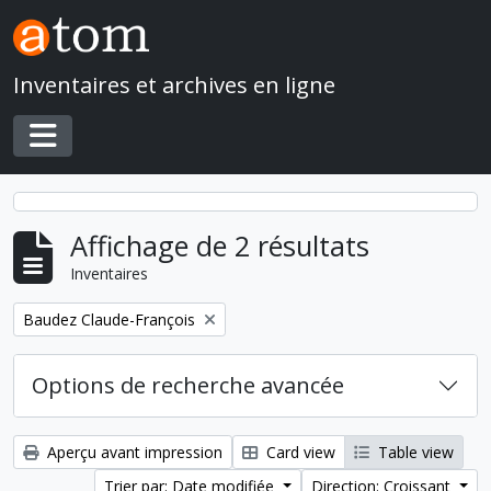
Skip to main content
Inventaires et archives en ligne
Toggle navigation
Affichage de 2 résultats
Inventaires
Remove filter:
Baudez Claude-François
Options de recherche avancée
Aperçu avant impression
Card view
Table view
Trier par: Date modifiée
Direction: Croissant