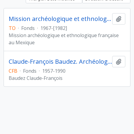
Mission archéologique et ethnologique française au Mexique
Ajout
TO
·
Fonds
·
1967-[1982]
Mission archéologique et ethnologique française
au Mexique
Claude-François Baudez. Archéologie des Amériques
Ajout
CFB
·
Fonds
·
1957-1990
Baudez Claude-François