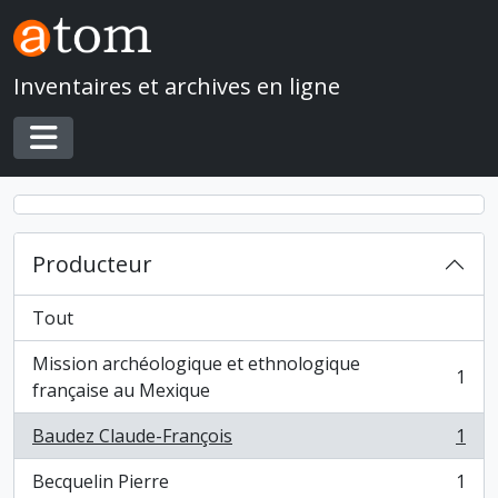
Skip to main content
Inventaires et archives en ligne
Toggle navigation
Producteur
Tout
Mission archéologique et ethnologique
1
, 1 résultats
française au Mexique
Baudez Claude-François
1
, 1 résultats
Becquelin Pierre
1
, 1 résultats