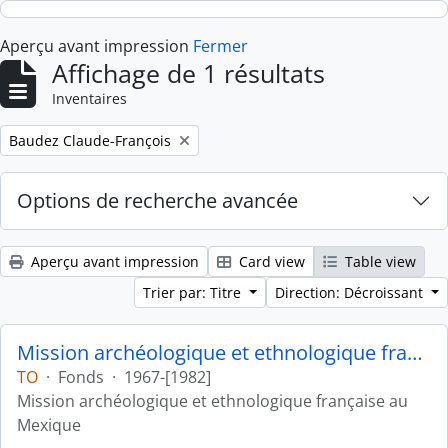
Skip to main content
Aperçu avant impression
Fermer
Affichage de 1 résultats
Inventaires
Remove filter:
Baudez Claude-François
Options de recherche avancée
Aperçu avant impression
Card view
Table view
Trier par: Titre
Direction: Décroissant
Mission archéologique et ethnologique française au Mexique
TO
·
Fonds
·
1967-[1982]
Mission archéologique et ethnologique française au
Mexique