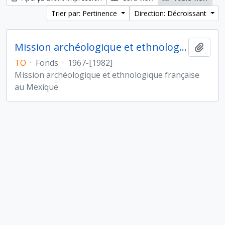
Trier par: Pertinence
Direction: Décroissant
Mission archéologique et ethnologique française au Mexique
Ajout
TO
·
Fonds
·
1967-[1982]
Mission archéologique et ethnologique française
au Mexique