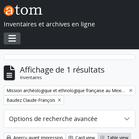
Skip to main content
Inventaires et archives en ligne
Toggle navigation
Affichage de 1 résultats
Inventaires
Remove filter:
Mission archéologique et ethnologique française au Mexique
Remove filter:
Baudez Claude-François
Options de recherche avancée
Aperçu avant impression
Card view
Table view