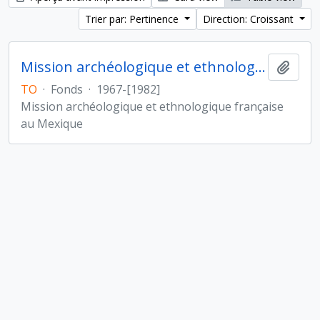
Trier par: Pertinence
Direction: Croissant
Mission archéologique et ethnologique française au Mexique
Ajout
TO
·
Fonds
·
1967-[1982]
Mission archéologique et ethnologique française
au Mexique