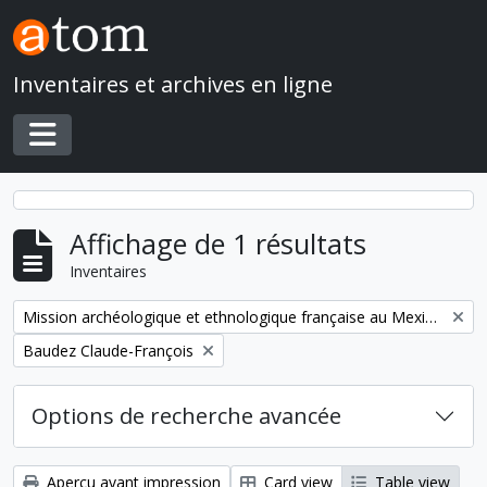
Skip to main content
Inventaires et archives en ligne
Toggle navigation
Affichage de 1 résultats
Inventaires
Remove filter:
Mission archéologique et ethnologique française au Mexique
Remove filter:
Baudez Claude-François
Options de recherche avancée
Aperçu avant impression
Card view
Table view