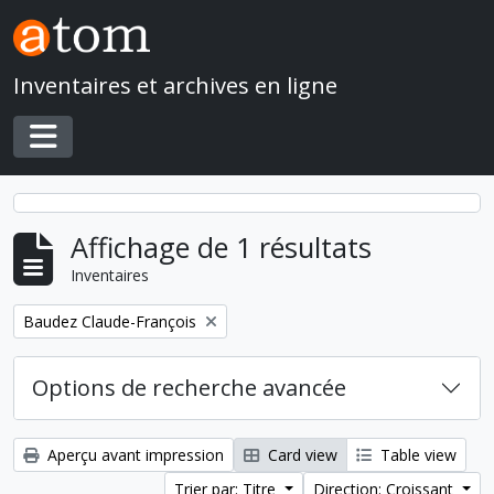
Skip to main content
Inventaires et archives en ligne
Toggle navigation
Affichage de 1 résultats
Inventaires
Remove filter:
Baudez Claude-François
Options de recherche avancée
Aperçu avant impression
Card view
Table view
Trier par: Titre
Direction: Croissant