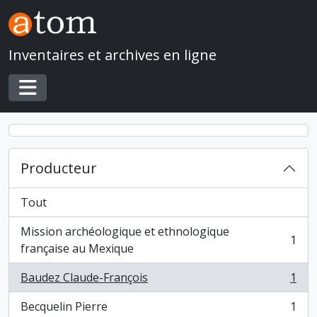
Skip to main content
Inventaires et archives en ligne
Toggle navigation
Producteur
Tout
Mission archéologique et ethnologique
1
, 1 résultats
française au Mexique
Baudez Claude-François
1
, 1 résultats
Becquelin Pierre
1
, 1 résultats