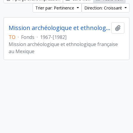
Trier par: Pertinence
Direction: Croissant
Mission archéologique et ethnologique française au Mexique
Ajout
TO
·
Fonds
·
1967-[1982]
Mission archéologique et ethnologique française
au Mexique