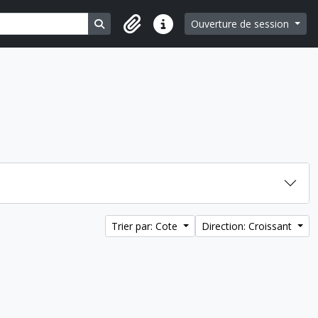
Search in browse page
Ouverture de session
Liens rapides
Trier par: Cote
Direction: Croissant