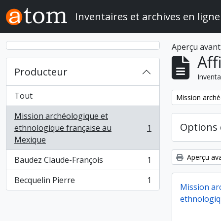
Skip to main content
Inventaires et archives en ligne
Aperçu avant
Aff
Producteur
Inventa
Tout
Remove filter:
Mission arché
Mission archéologique et
Options 
ethnologique française au
1
, 1 résultats
Mexique
Aperçu ava
Baudez Claude-François
1
, 1 résultats
Becquelin Pierre
1
, 1 résultats
Mission ar
ethnologiq