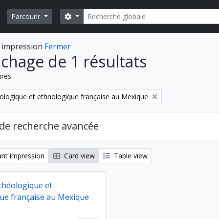
Rechercher
Search options
Parcourir
 impression
Fermer
ichage de 1 résultats
ires
ologique et ethnologique française au Mexique
de recherche avancée
nt impression
Card view
Table view
chéologique et
ue française au Mexique