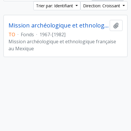
Trier par: Identifiant
Direction: Croissant
Mission archéologique et ethnologique française au Mexique
Ajout
TO
·
Fonds
·
1967-[1982]
Mission archéologique et ethnologique française
au Mexique