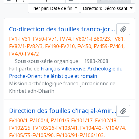
Trier par: Date de fin
Direction: Décroissant
Co-direction des fouilles franco-jordaniennes de Khirbet edh-Dharih (ministère des Affraires étrangères et université du Yarmouk)
Ajout
FV1-FV31, FV50-FV71, FV74, FV80/1-FB80/23, FV81,
FV82/1-FV82/3, FV190-FV210, FV450, FV459-FV461,
FV470-FV472
·
Sous-sous-série organique
·
1983-2008
Fait partie de
François Villeneuve. Archéologie du
Proche-Orient hellénistique et romain
Mission archéologique franco-jordanienne de
Khirbet adh-Dharih
Direction des fouilles d'Iraq al-Amir et co-direction des fouilles franco-jordaniennes de Khirbet edh-Dharih (ministère des Affaires étrangères et université du Yarmouk)
Ajout
FV100/1-FV100/4, FV101/5-FV101/17, FV102/18-
FV102/25, FV103/26-FV103/41, FV104/42-FV104/74,
FV105/75-FV105/90, FV106/91-FV106/103,