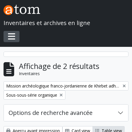
Skip to main content
Inventaires et archives en ligne
Toggle navigation
Affichage de 2 résultats
Inventaires
Remove filter:
Mission archéologique franco-jordanienne de Khirbet adh-Dharih
Remove filter:
Sous-sous-série organique
Options de recherche avancée
Aperçu avant impression
Card view
Table view