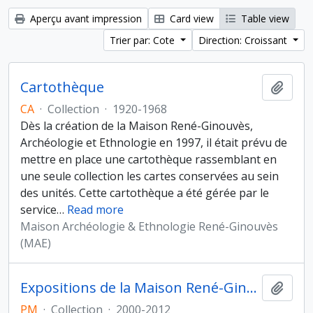
Aperçu avant impression
Card view
Table view
Trier par: Cote
Direction: Croissant
Cartothèque
Ajout
CA
·
Collection
·
1920-1968
Dès la création de la Maison René-Ginouvès,
Archéologie et Ethnologie en 1997, il était prévu de
mettre en place une cartothèque rassemblant en
une seule collection les cartes conservées au sein
des unités. Cette cartothèque a été gérée par le
service
…
Read more
Maison Archéologie & Ethnologie René-Ginouvès
(MAE)
Expositions de la Maison René-Ginouvès, Archéologie et Ethnologie
Ajout
PM
·
Collection
·
2000-2012