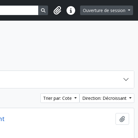
Search in browse page
Ouverture de session
Liens rapides
Trier par: Cote
Direction: Décroissant
nt
Ajout