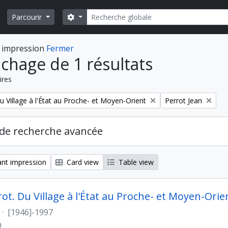
Rechercher
Search options
Parcourir
 impression
Fermer
ichage de 1 résultats
ires
Remove filter:
u Village à l'État au Proche- et Moyen-Orient
Perrot Jean
de recherche avancée
nt impression
Card view
Table view
rot. Du Village à l'État au Proche- et Moyen-Orie
·
[1946]-1997
n