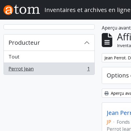
Skip to main content
Inventaires et archives en ligne
Aperçu avant
Aff
Producteur
Inventa
Tout
Remove filter:
Jean Perrot. D
Perrot Jean
1
, 1 résultats
Options 
Aperçu ava
Jean Per
JP
·
Fonds
Perrot Jea