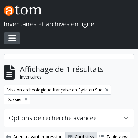
Skip to main content
Inventaires et archives en ligne
Toggle navigation
Affichage de 1 résultats
Inventaires
Remove filter:
Mission archéologique française en Syrie du Sud
Remove filter:
Dossier
Options de recherche avancée
Aperçu avant impression
Card view
Table view