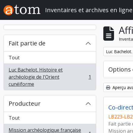
Skip to main content
Inventaires et archives en ligne
Aff
Inventa
Fait partie de
Remove filter:
Luc Bachelot. 
Tout
Options 
Luc Bachelot. Histoire et
archéologie de l'Orient
1
, 1 résultats
cunéiforme
Aperçu ava
Producteur
Co-direct
LB223-LB2
Tout
Fait partie
Mission archéologique française
Mission ar