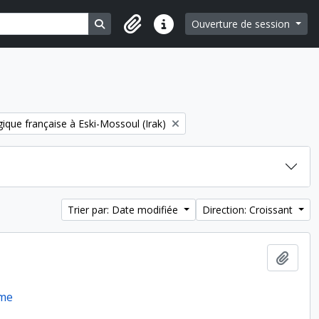
Search in browse page
Ouverture de session
Liens rapides
ique française à Eski-Mossoul (Irak)
Trier par: Date modifiée
Direction: Croissant
Ajout
rme