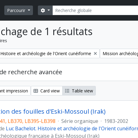
Rechercher
Search options
Parcourir
ichage de 1 résultats
ires
Remove filter:
Histoire et archéologie de l'Orient cunéiforme
Mission archéolog
de recherche avancée
nt impression
Card view
Table view
ion des fouilles d'Eski-Mossoul (Irak)
41, LB370, LB395-LB398
·
Série organique
·
1983-2002
 de
Luc Bachelot. Histoire et archéologie de l'Orient cunéifo
chéologique française à Eski-Mossoul (Irak)