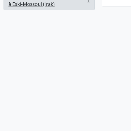
1
, 1 résultats
à Eski-Mossoul (Irak)