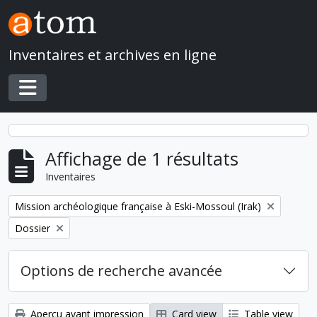
Skip to main content
Inventaires et archives en ligne
Toggle navigation
Affichage de 1 résultats
Inventaires
Remove filter:
Mission archéologique française à Eski-Mossoul (Irak)
Remove filter:
Dossier
Options de recherche avancée
Aperçu avant impression
Card view
Table view