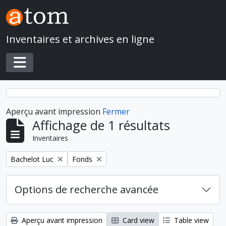
Skip to main content
Inventaires et archives en ligne
Toggle navigation
Aperçu avant impression
Fermer
Affichage de 1 résultats
Inventaires
Remove filter:
Remove filter:
Bachelot Luc
Fonds
Options de recherche avancée
Aperçu avant impression
Card view
Table view