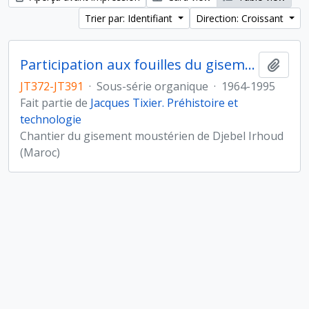
Trier par: Identifiant
Direction: Croissant
Participation aux fouilles du gisement de Djebel Irhoud (Maroc)
Ajout
JT372-JT391
·
Sous-série organique
·
1964-1995
Fait partie de
Jacques Tixier. Préhistoire et
technologie
Chantier du gisement moustérien de Djebel Irhoud
(Maroc)