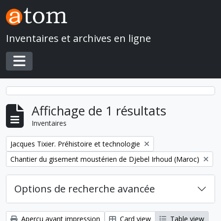
Skip to main content
Inventaires et archives en ligne
Toggle navigation
Affichage de 1 résultats
Inventaires
Remove filter:
Jacques Tixier. Préhistoire et technologie
Remove filter:
Chantier du gisement moustérien de Djebel Irhoud (Maroc)
Options de recherche avancée
Aperçu avant impression
Card view
Table view