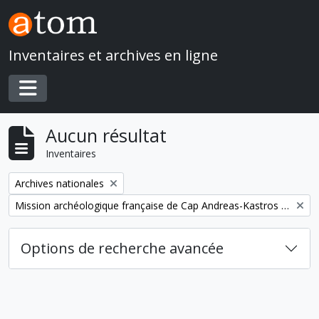
Skip to main content
Inventaires et archives en ligne
Toggle navigation
Aucun résultat
Inventaires
Remove filter:
Archives nationales
Remove filter:
Mission archéologique française de Cap Andreas-Kastros et de Khirokitia (Chypre)
Options de recherche avancée