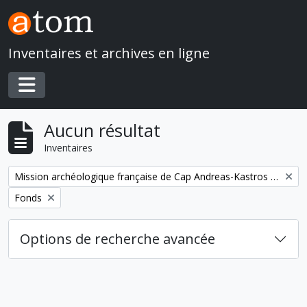
Skip to main content
Inventaires et archives en ligne
Toggle navigation
Aucun résultat
Inventaires
Remove filter:
Mission archéologique française de Cap Andreas-Kastros et de Khirokitia (Chypre)
Remove filter:
Fonds
Options de recherche avancée