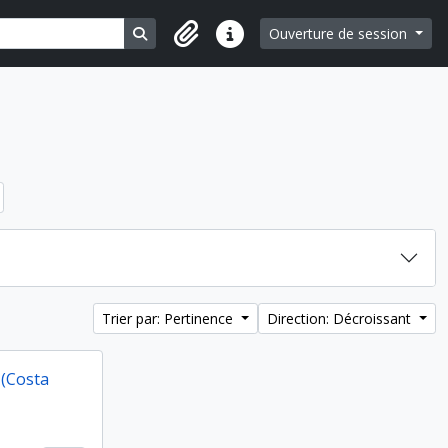
Search in browse page
Ouverture de session
Liens rapides
Trier par: Pertinence
Direction: Décroissant
 (Costa