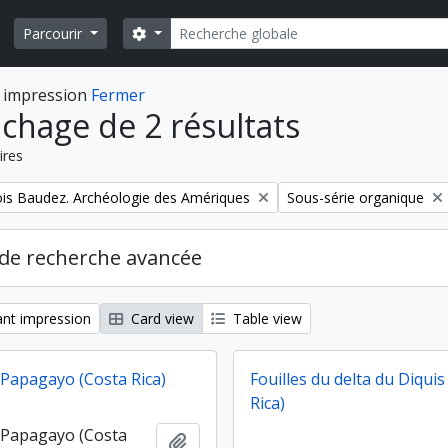
Rechercher
Search options
Parcourir
 impression
Fermer
ichage de 2 résultats
ires
Remove filter:
is Baudez. Archéologie des Amériques
Sous-série organique
de recherche avancée
nt impression
Card view
Table view
 Papagayo (Costa Rica)
Fouilles du delta du Diquis
Rica)
e Papagayo (Costa
Ajouter au presse-papier