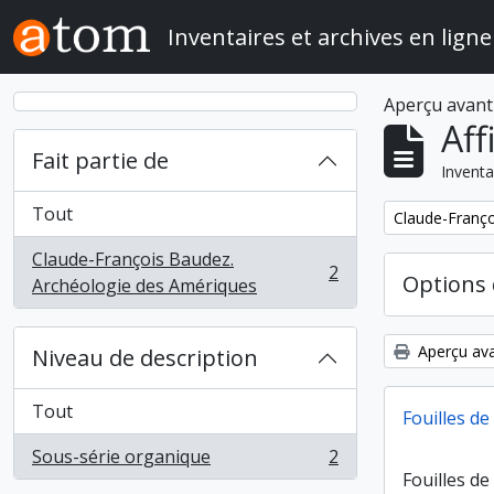
Skip to main content
Inventaires et archives en ligne
Aperçu avant
Aff
Fait partie de
Inventa
Tout
Remove filter:
Claude-Franço
Claude-François Baudez.
2
Options 
, 2 résultats
Archéologie des Amériques
Aperçu ava
Niveau de description
Tout
Fouilles de
Sous-série organique
2
, 2 résultats
Fouilles d